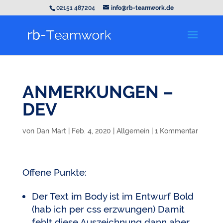
02151 487204
info@rb-teamwork.de
ANMERKUNGEN –
DEV
von
Dan Mart
|
Feb. 4, 2020
|
Allgemein
|
1 Kommentar
Offene Punkte:
Der Text im Body ist im Entwurf Bold
(hab ich per css erzwungen) Damit
fehlt diese Auszeichnung dann aber …