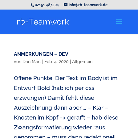
02151 487204
info@rb-teamwork.de
ANMERKUNGEN – DEV
von
Dan Mart
|
Feb. 4, 2020
|
Allgemein
Offene Punkte: Der Text im Body ist im
Entwurf Bold (hab ich per css
erzwungen) Damit fehlt diese
Auszeichnung dann aber … – Klar –
Knosten im Kopf -> gerafft – hab diese
Zwangsformatierung wieder raus
genommen – muss dann redaktionell...